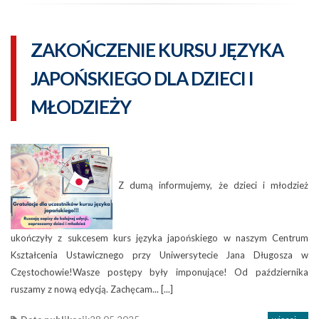
ZAKOŃCZENIE KURSU JĘZYKA
JAPOŃSKIEGO DLA DZIECI I
MŁODZIEŻY
Z dumą informujemy, że dzieci i młodzież
ukończyły z sukcesem kurs języka japońskiego w naszym Centrum
Kształcenia Ustawicznego przy Uniwersytecie Jana Długosza w
Częstochowie!Wasze postępy były imponujące! Od października
ruszamy z nową edycją. Zachęcam... [...]