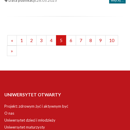
Data publikacji:
28.05.2025
więcej ...
«
1
2
3
4
5
6
7
8
9
10
»
UNIWERSYTET OTWARTY
Projekt: zdrowym żyć i aktywnym być
O nas
Uniwersytet dzieci i młodzieży
Uniwersytet maturzysty